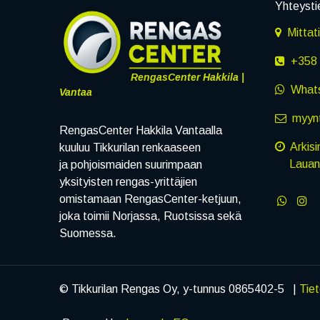
Yhteysti
Mittat
+358 
RengasCenter Hakkila |
What
Vantaa
myynt
RengasCenter Hakkila Vantaalla
Arkisi
kuuluu Tikkurilan renkaaseen
Lauanta
ja pohjoismaiden suurimpaan
yksityisten rengas-yrittäjien
omistamaan RengasCenter-ketjuun,
joka toimii Norjassa, Ruotsissa sekä
Suomessa.
© Tikkurilan Rengas Oy, y-tunnus 0865402-5 |
Tie