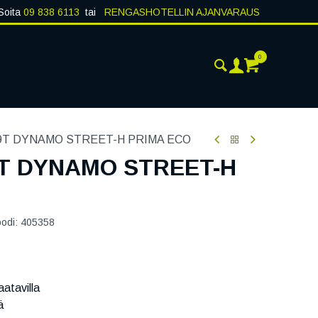
Soita
09 838 6113
tai
RENGASHOTELLIN AJANVARAUS
0
ANKOHTAISTA
YHTEYSTIEDOT
79T DYNAMO STREET-H PRIMA ECO
9T DYNAMO STREET-H
oodi:
405358
atavilla
ä