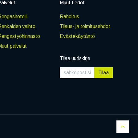
alvelut
Muut tiedot
engashotelli
Rahoitus
Renkaiden vaihto
Tilaus- ja toimitusehdot
Rengastyöhinnasto
Evästekäytäntö
uut palvelut
Tilaa uutiskirje
Tilaa