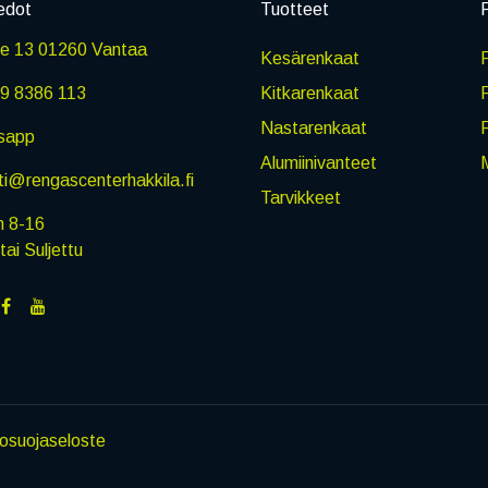
edot
Tuotteet
P
ie 13 01260 Vantaa
Kesärenkaat
R
9 8386 113
Kitkarenkaat
Nastarenkaat
sapp
Alumiinivanteet
M
i@rengascenterhakkila.fi
Tarvikkeet
n 8-16
i Suljettu
tosuojaseloste