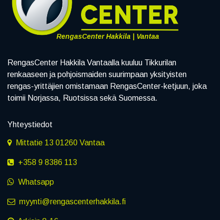
RengasCenter Hakkila | Vantaa
RengasCenter Hakkila Vantaalla kuuluu Tikkurilan
renkaaseen ja pohjoismaiden suurimpaan yksityisten
rengas-yrittäjien omistamaan RengasCenter-ketjuun, joka
toimii Norjassa, Ruotsissa sekä Suomessa.
Yhteystiedot
Mittatie 13 01260 Vantaa
+358 9 8386 113
Whatsapp
myynti@rengascenterhakkila.fi