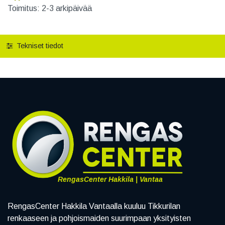
Toimitus: 2-3 arkipäivää
Tekniset tiedot
RengasCenter Hakkila | Vantaa
RengasCenter Hakkila Vantaalla kuuluu Tikkurilan
renkaaseen ja pohjoismaiden suurimpaan yksityisten