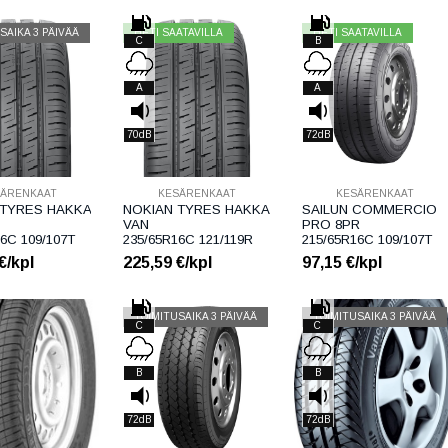
SAIKA 3 PÄIVÄÄ
HETI SAATAVILLA
HETI SAATAVILLA
C
B
A
A
70dB
72dB
SÄRENKAAT
KESÄRENKAAT
KESÄRENKAAT
 TYRES HAKKA
NOKIAN TYRES HAKKA
SAILUN COMMERCIO
VAN
PRO 8PR
6C 109/107T
235/65R16C 121/119R
215/65R16C 109/107T
€/kpl
225,59
€/kpl
97,15
€/kpl
TOIMITUSAIKA 3 PÄIVÄÄ
TOIMITUSAIKA 3 PÄIVÄÄ
C
C
B
B
72dB
72dB