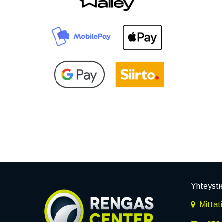
Yhteysti
Mittat