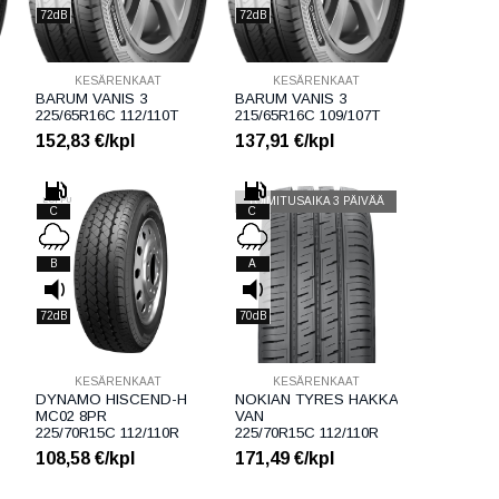
72dB
72dB
KESÄRENKAAT
KESÄRENKAAT
BARUM VANIS 3
BARUM VANIS 3
225/65R16C 112/110T
215/65R16C 109/107T
152,83
€/kpl
137,91
€/kpl
LOPPU
TOIMITUSAIKA 3 PÄIVÄÄ
C
C
B
A
72dB
70dB
KESÄRENKAAT
KESÄRENKAAT
DYNAMO HISCEND-H
NOKIAN TYRES HAKKA
MC02 8PR
VAN
225/70R15C 112/110R
225/70R15C 112/110R
108,58
€/kpl
171,49
€/kpl