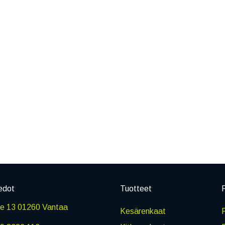
edot
Tuotteet
P
ie 13 01260 Vantaa
Kesärenkaat
R