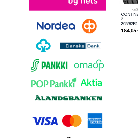
KE
CONTIN
2
205/82R
184,05