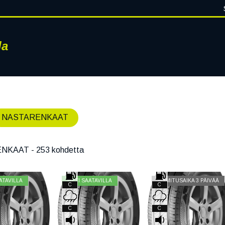
la
RENKAAT
VANTEET
PALVELUT
RENGASHOTELLI
AJ
NASTARENKAAT
ENKAAT
- 253 kohdetta
ATAVILLA
HETI SAATAVILLA
TOIMITUSAIKA 3 PÄIVÄÄ
C
C
C
C