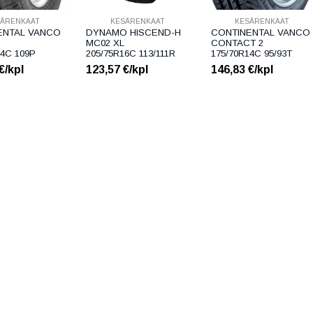
SÄRENKAAT
KESÄRENKAAT
KESÄRENKAAT
ENTAL VANCO
DYNAMO HISCEND-H
CONTINENTAL VANCO
MC02 XL
CONTACT 2
14C 109P
205/75R16C 113/111R
175/70R14C 95/93T
€/kpl
123,57
€/kpl
146,83
€/kpl