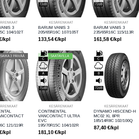
72dB
72dB
SÄRENKAAT
KESÄRENKAAT
KESÄRENKAAT
ANIS 3
BARUM VANIS 3
BARUM VANIS 3
5C 104/102T
205/65R16C 107/105T
235/65R16C 115/113R
€/kpl
133,54
€/kpl
161,58
€/kpl
LOPPU
SAIKA 3 PÄIVÄÄ
HETI SAATAVILLA
C
C
A
B
71dB
72dB
SÄRENKAAT
KESÄRENKAAT
KESÄRENKAAT
ENTAL
CONTINENTAL
DYNAMO HISCEND-H
ANCONTACT
VANCONTACT ULTRA
MC02 XL 8PR
EVC
185/14R8C 102/100Q
6C 121/119R
195/70R15C 104/102R
87,40
€/kpl
€/kpl
181,10
€/kpl