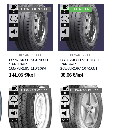
TOIMITUSAIKA 8 PÄIVÄÄ
HETI SAATAVILLA
C
C
B
B
71dB
71dB
KESÄRENKAAT
KESÄRENKAAT
DYNAMO HISCEND-H
DYNAMO HISCEND-H
VAN 10PR
VAN 8PR
195/75R16C 110/108R
205/65R16C 107/105T
141,05
€/kpl
88,66
€/kpl
TOIMITUSAIKA 3 PÄIVÄÄ
TOIMITUSAIKA 3 PÄIVÄÄ
C
B
B
B
72dB
72dB