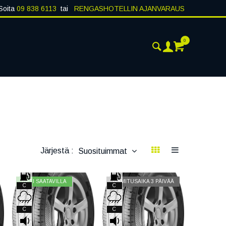
Soita
09 838 6113
tai
RENGASHOTELLIN AJANVARAUS
0
ANKOHTAISTA
YHTEYSTIEDOT
Järjestä :
Suosituimmat
HETI SAATAVILLA
TOIMITUSAIKA 3 PÄIVÄÄ
C
C
C
C