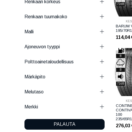
Renkaan korkeus
72dB
Renkaan tuumakoko
KE
BARUM V
195/70R1
Malli
114,04
Ajoneuvon tyyppi
TOIMITU
B
Polttoainetaloudellisuus
B
Märkäpito
72dB
Melutaso
KE
CONTIN
Merkki
CONTIV
100
235/65R1
PALAUTA
276,03