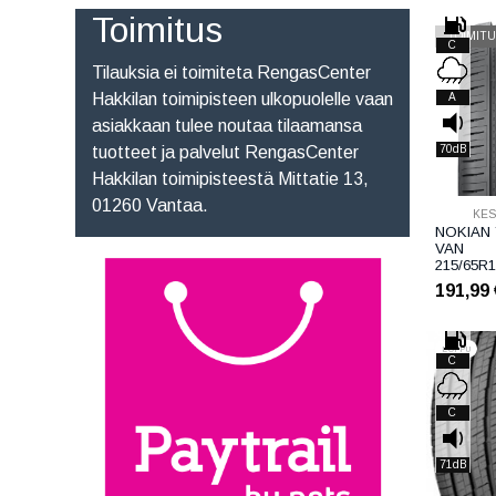
Toimitus
TOIMITU
C
Tilauksia ei toimiteta RengasCenter
Hakkilan toimipisteen ulkopuolelle vaan
A
asiakkaan tulee noutaa tilaamansa
tuotteet ja palvelut RengasCenter
70dB
Hakkilan toimipisteestä Mittatie 13,
01260 Vantaa.
KE
NOKIAN
VAN
215/65R1
191,99
LOPPU
C
C
71dB