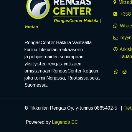
Mittat
+358 
RengasCenter Hakkila |
What
Vantaa
myynt
RengasCenter Hakkila Vantaalla
Arkisi
kuuluu Tikkurilan renkaaseen
Lauanta
ja pohjoismaiden suurimpaan
yksityisten rengas-yrittäjien
omistamaan RengasCenter-ketjuun,
joka toimii Norjassa, Ruotsissa sekä
Suomessa.
© Tikkurilan Rengas Oy, y-tunnus 0865402-5 |
Tie
Powered by
Legenda EC