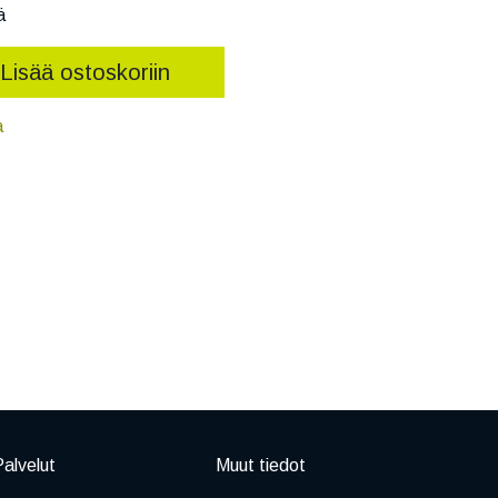
ä
Lisää ostoskoriin
a
alvelut
Muut tiedot