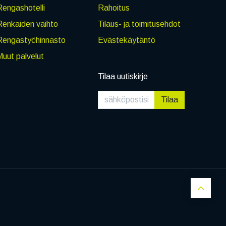
engashotelli
Rahoitus
Renkaiden vaihto
Tilaus- ja toimitusehdot
Rengastyöhinnasto
Evästekäytäntö
uut palvelut
Tilaa uutiskirje
Tilaa