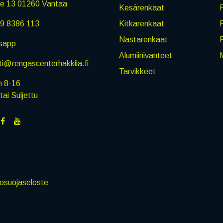
ie 13 01260 Vantaa
Kesärenkaat
R
9 8386 113
Kitkarenkaat
Nastarenkaat
sapp
Alumiinivanteet
M
i@rengascenterhakkila.fi
Tarvikkeet
n 8-16
i Suljettu
tosuojaseloste