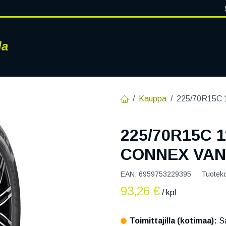
la
RENKAAT
VANTEET
PALVELUT
RENGASHOTELLI
AJ
Kauppa
225/70R15C
225/70R15C 
CONNEX VAN
EAN:
6959753229395
Tuotek
93,26
€
/ kpl
Toimittajilla (kotimaa):
Sa