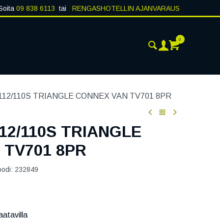
Soita
09 838 6113
tai
RENGASHOTELLIN AJANVARAUS
0
ANKOHTAISTA
YHTEYSTIEDOT
 112/110S TRIANGLE CONNEX VAN TV701 8PR
112/110S TRIANGLE
 TV701 8PR
oodi:
232849
atavilla