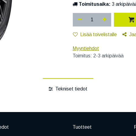
Toimitusaika:
3 arkipäivä
Lisää toivelistalle
Ja
Myyntiehdot
Toimitus: 2-3 arkipäivää
Tekniset tiedot
edot
Tuotteet
P