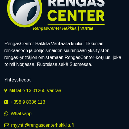
RengasCenter Hakkila | Vantaa
RengasCenter Hakkila Vantaalla kuuluu Tikkurilan
renkaaseen ja pohjoismaiden suurimpaan yksityisten
rengas-yrittäjien omistamaan RengasCenter-ketjuun, joka
toimii Norjassa, Ruotsissa sekä Suomessa.
Yhteystiedot
Mittatie 13 01260 Vantaa
+358 9 8386 113
Whatsapp
myynti@rengascenterhakkila.fi