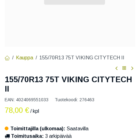
Kauppa
155/70R13 75T VIKING CITYTECH II
155/70R13 75T VIKING CITYTECH
II
EAN:
4024069551033
Tuotekoodi:
276463
78,00
€
/ kpl
Toimittajilla (ulkomaa):
Saatavilla
Toimitusaika:
3 arkipäivää