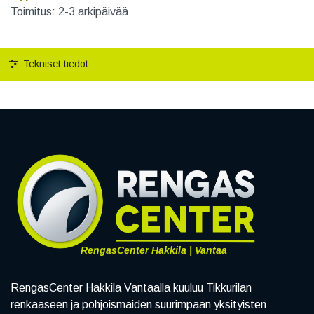
Toimitus: 2-3 arkipäivää
Tekniset tiedot
RengasCenter Hakkila | Vantaa
RengasCenter Hakkila Vantaalla kuuluu Tikkurilan
renkaaseen ja pohjoismaiden suurimpaan yksityisten