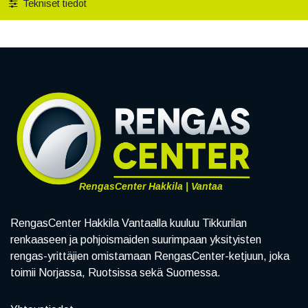
Tekniset tiedot
RengasCenter Hakkila | Vantaa
RengasCenter Hakkila Vantaalla kuuluu Tikkurilan
renkaaseen ja pohjoismaiden suurimpaan yksityisten
rengas-yrittäjien omistamaan RengasCenter-ketjuun, joka
toimii Norjassa, Ruotsissa sekä Suomessa.